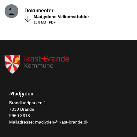
Dokumenter
Madjydens Velkomstfolder
13,8 MB
PDF
Madjyden
Brandlundparken 1
7330 Brande
9960 3618
Mailadresse:
madjyden@ikast-brande.dk